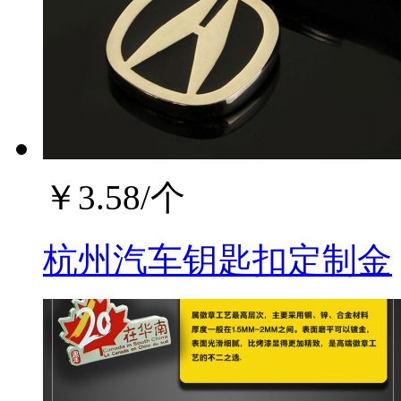
￥
3.58
/个
杭州汽车钥匙扣定制金