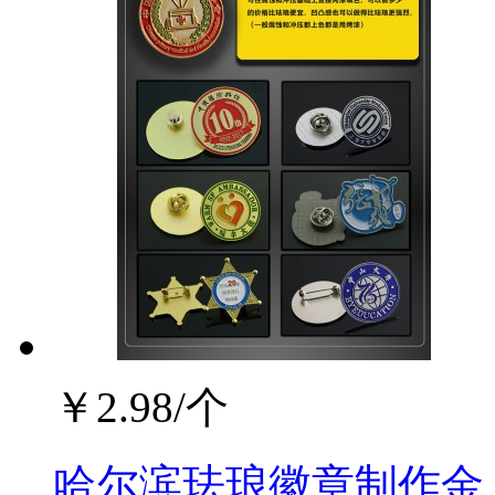
￥
2.98
/个
哈尔滨珐琅徽章制作金