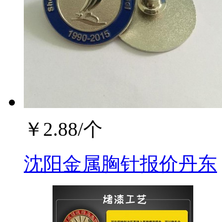
￥
2.88
/个
沈阳金属胸针报价丹东