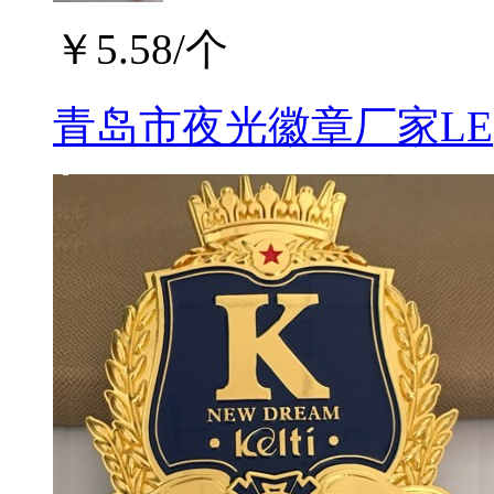
￥
5.58
/个
青岛市夜光徽章厂家LE