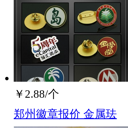
￥
2.88
/个
郑州徽章报价 金属珐