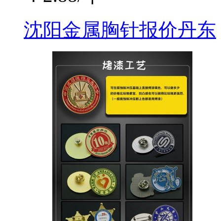
沈阳金属胸针报价丹东