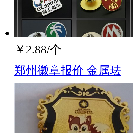
￥
2.88
/个
郑州徽章报价 金属珐