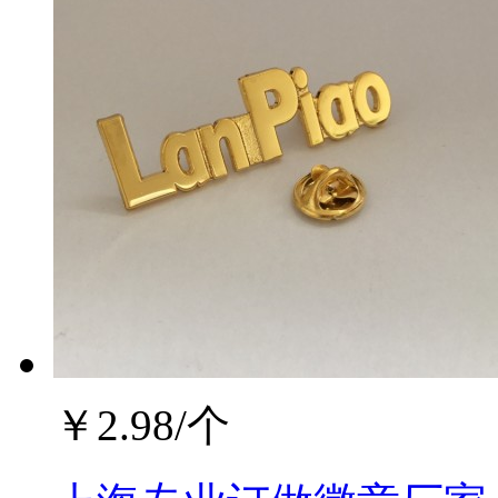
￥
2.98
/个