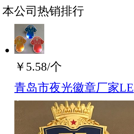
本公司热销排行
￥
5.58
/个
青岛市夜光徽章厂家LE