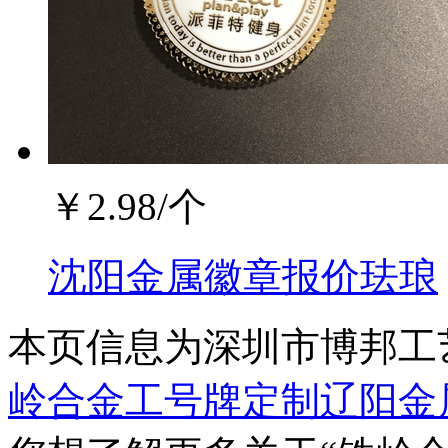
￥
2.98
/个
沈阳金属徽章报价珐琅
本页信息为深圳市博邦工
岭合金工号牌定制辽阳金