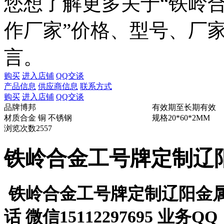
您想了解更多关于“
铁岭
作厂家
”价格、型号、厂
言。
购买
进入店铺
QQ交谈
产品信息
供应商信息
联系方式
购买
进入店铺
QQ交谈
品牌
博邦
有效期至
长期有效
材质
合金 铜 不锈钢
规格
20*60*2MM
浏览次数
2557
铁岭合金工号牌定制辽
铁岭合金工号牌定制辽阳金属
话 微信15112297695 业务QQ