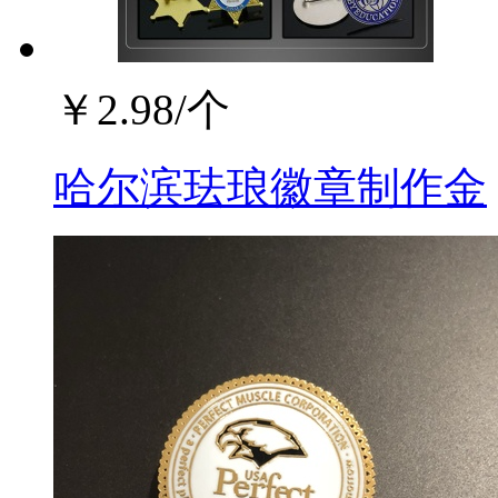
￥
2.98
/个
哈尔滨珐琅徽章制作金