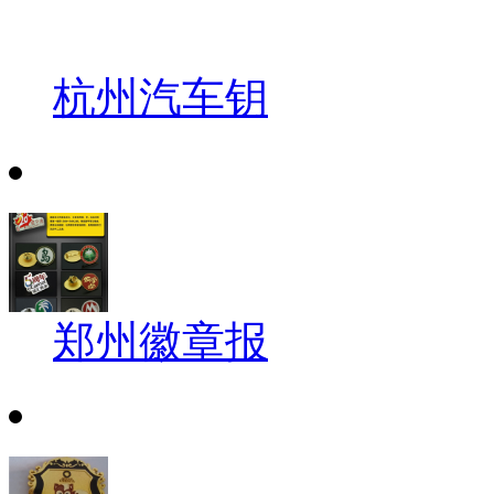
杭州汽车钥
郑州徽章报