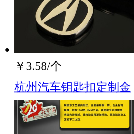
￥
3.58
/个
杭州汽车钥匙扣定制金