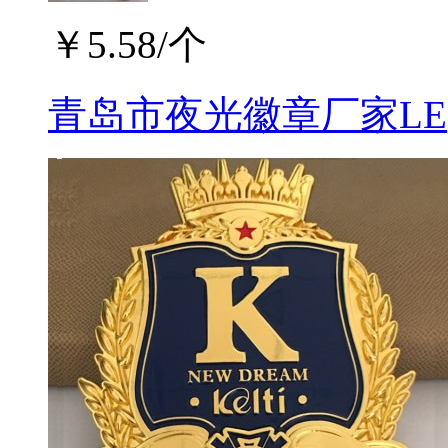
￥
5.58
/个
青岛市夜光徽章厂家LE