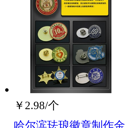
￥
2.98
/个
哈尔滨珐琅徽章制作金