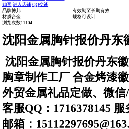
购买
进入店铺
QQ交谈
品牌
博邦
有效期至
长期有效
材质
合金
规格
可设计
浏览次数
11104
沈阳金属胸针报价丹东
沈阳金属胸针报价丹东徽
胸章制作工厂 合金烤漆徽章
外贸金属礼品定做、微信/手机
客服QQ：1716378145 服
邮箱：15112297695@