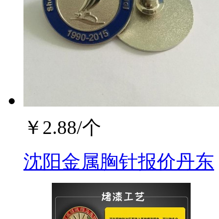
￥
2.88
/个
沈阳金属胸针报价丹东