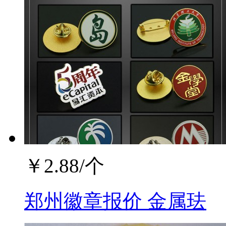
￥
2.88
/个
郑州徽章报价 金属珐