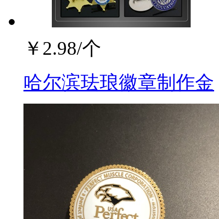
￥
2.98
/个
哈尔滨珐琅徽章制作金