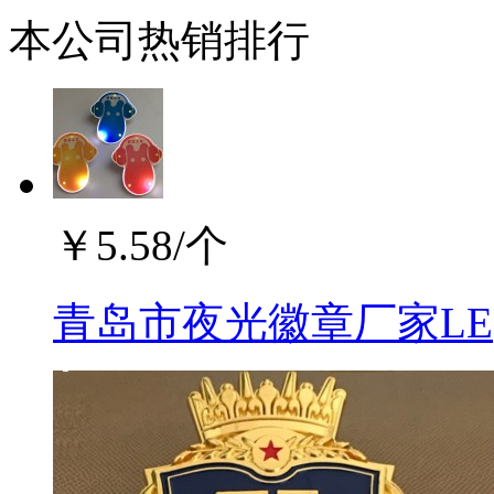
本公司热销排行
￥
5.58
/个
青岛市夜光徽章厂家LE