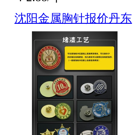
沈阳金属胸针报价丹东