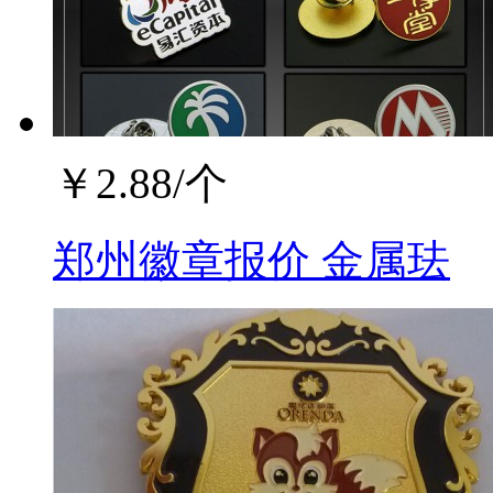
￥
2.88
/个
郑州徽章报价 金属珐