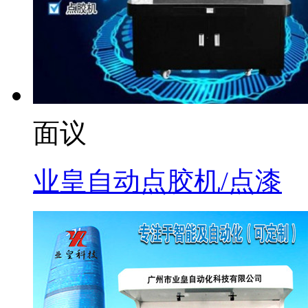
面议
业皇自动点胶机/点漆