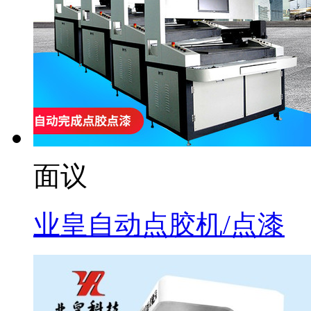
面议
业皇自动点胶机/点漆