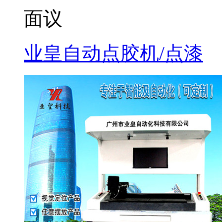
面议
业皇自动点胶机/点漆