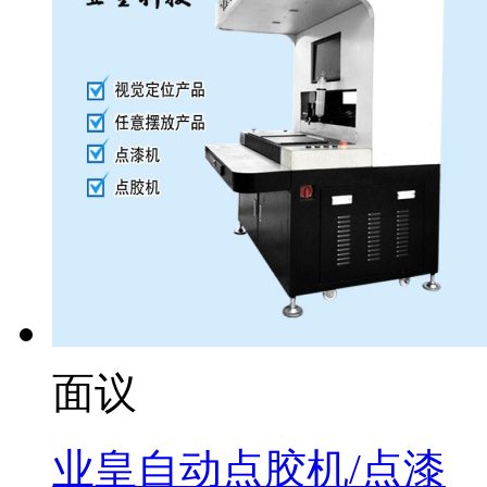
面议
业皇自动点胶机/点漆