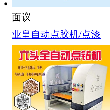
面议
业皇自动点胶机/点漆