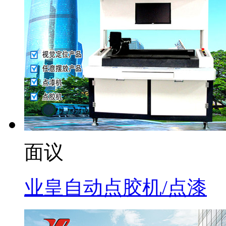
面议
业皇自动点胶机/点漆