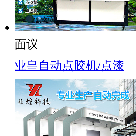
面议
业皇自动点胶机/点漆