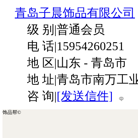
青岛子晨饰品有限公司
级 别
|
普通会员
电 话
|
15954260251
地 区
|
山东 - 青岛市
地 址
|
青岛市南万工
咨 询
|
[发送信件]
饰品帮©