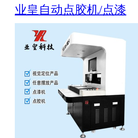
业皇自动点胶机/点漆