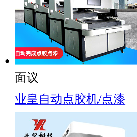
面议
业皇自动点胶机/点漆