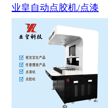
业皇自动点胶机/点漆