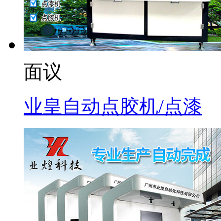
面议
业皇自动点胶机/点漆