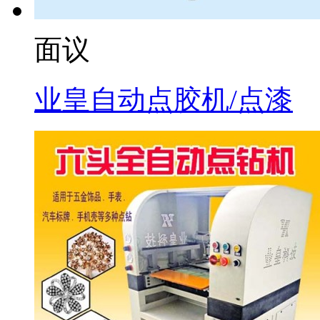
面议
业皇自动点胶机/点漆