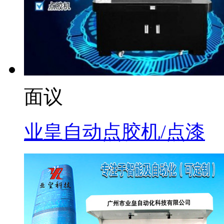
面议
业皇自动点胶机/点漆