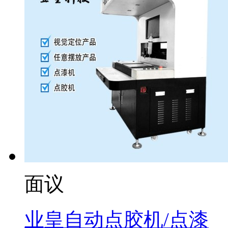
面议
业皇自动点胶机/点漆