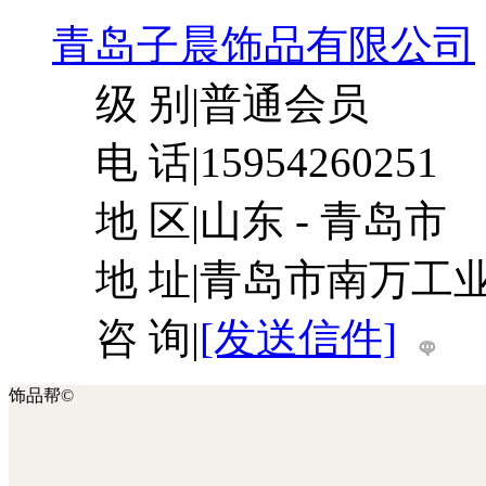
青岛子晨饰品有限公司
级 别
|
普通会员
电 话
|
15954260251
地 区
|
山东 - 青岛市
地 址
|
青岛市南万工
咨 询
|
[发送信件]
饰品帮©