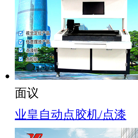
面议
业皇自动点胶机/点漆