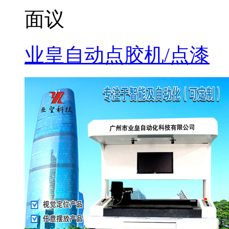
面议
业皇自动点胶机/点漆