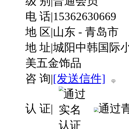
级 别
|
普通会员
电 话
|
15362630669
地 区
|
山东 - 青岛市
地 址
|
城阳中韩国际小
美五金饰品
咨 询
|
[发送信件]
认 证
|
通过