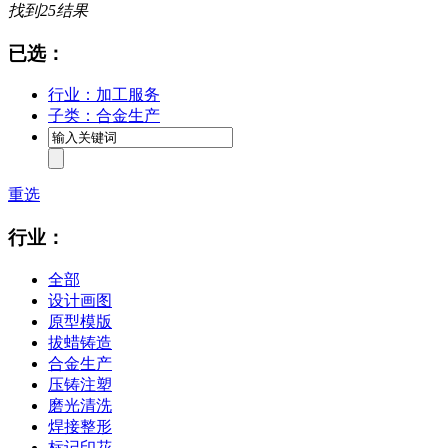
找到
25
结果
已选：
行业：加工服务
子类：合金生产
重选
行业：
全部
设计画图
原型模版
拔蜡铸造
合金生产
压铸注塑
磨光清洗
焊接整形
标记印花