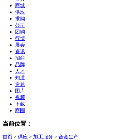
商城
供应
求购
公司
团购
行情
展会
资讯
招商
品牌
人才
知道
专题
图库
视频
下载
商圈
当前位置：
首页
>
供应
>
加工服务
>
合金生产