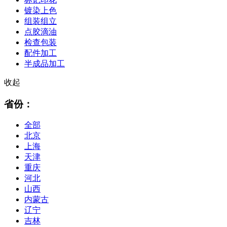
镀染上色
组装组立
点胶滴油
检查包装
配件加工
半成品加工
收起
省份：
全部
北京
上海
天津
重庆
河北
山西
内蒙古
辽宁
吉林