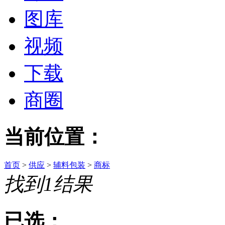
图库
视频
下载
商圈
当前位置：
首页
>
供应
>
辅料包装
>
商标
找到
1
结果
已选：