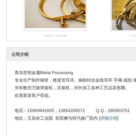
世明金属新品
世
2019-11-22
2
公司介绍
青岛世明金属Metal Processing
专业生产制作铜管，锥度管耳环。铜铁锌合金线耳环 手镯 戒指 
世明金属新品
世
另有数控万能弹簧机，压簧机，对外加工各种工艺品异形圈。
2019-02-22
2
欢迎新老客户莅临。
电话：15969841605，13854269272 Q Q：285953751
地址：玉皇岭工业园 前田狮马特汽修厂院内 [
详细介绍
]