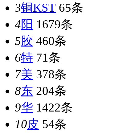
3
铜KST
65条
4
阳
1679条
5
胶
460条
6
特
71条
7
美
378条
8
东
204条
9
华
1422条
10
皮
54条