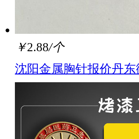
￥
2.88
/个
沈阳金属胸针报价丹东