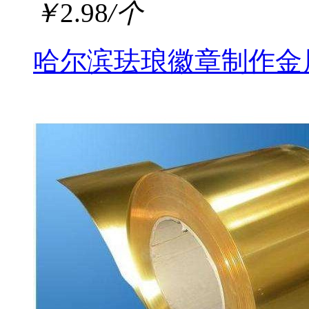
￥
2.98
/个
哈尔滨珐琅徽章制作金