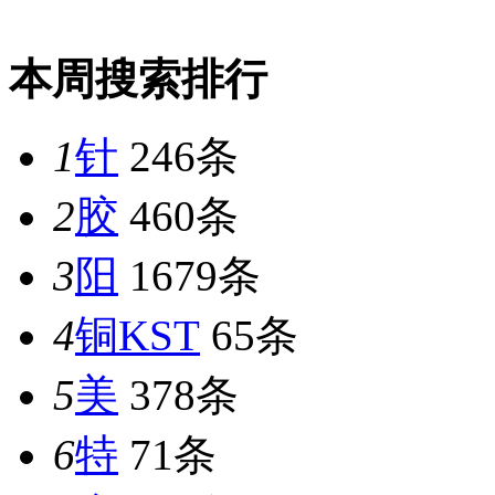
本周搜索排行
1
针
246条
2
胶
460条
3
阳
1679条
4
铜KST
65条
5
美
378条
6
特
71条