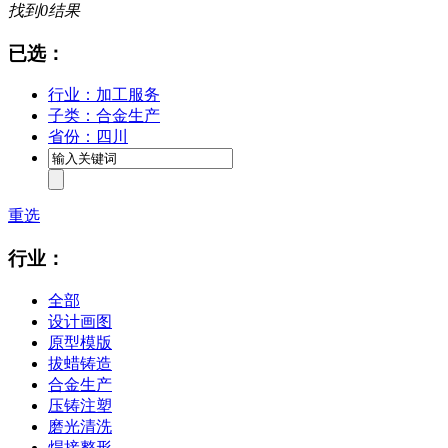
找到
0
结果
已选：
行业：加工服务
子类：合金生产
省份：四川
重选
行业：
全部
设计画图
原型模版
拔蜡铸造
合金生产
压铸注塑
磨光清洗
焊接整形