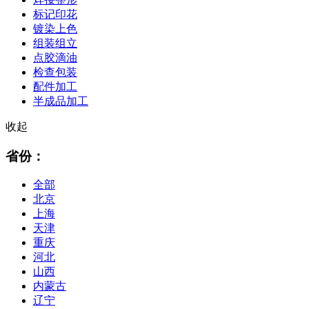
标记印花
镀染上色
组装组立
点胶滴油
检查包装
配件加工
半成品加工
收起
省份：
全部
北京
上海
天津
重庆
河北
山西
内蒙古
辽宁