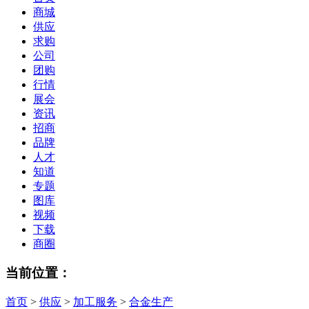
商城
供应
求购
公司
团购
行情
展会
资讯
招商
品牌
人才
知道
专题
图库
视频
下载
商圈
当前位置：
首页
>
供应
>
加工服务
>
合金生产