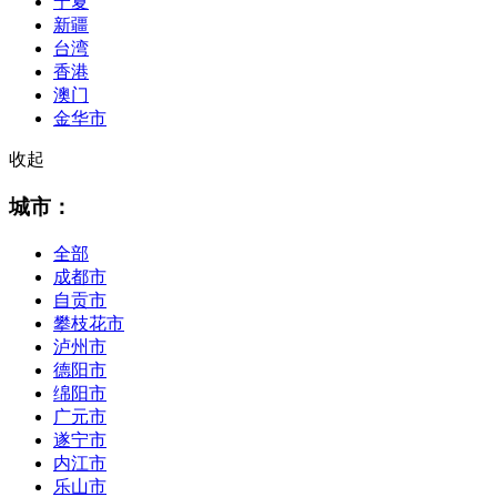
宁夏
新疆
台湾
香港
澳门
金华市
收起
城市：
全部
成都市
自贡市
攀枝花市
泸州市
德阳市
绵阳市
广元市
遂宁市
内江市
乐山市