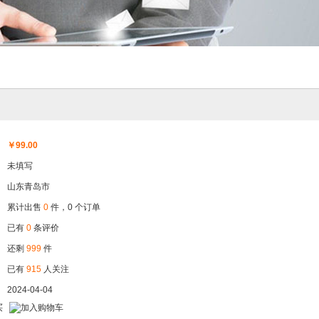
￥
99.00
未填写
山东青岛市
累计出售
0
件，0 个订单
已有
0
条评价
还剩
999
件
已有
915
人关注
2024-04-04