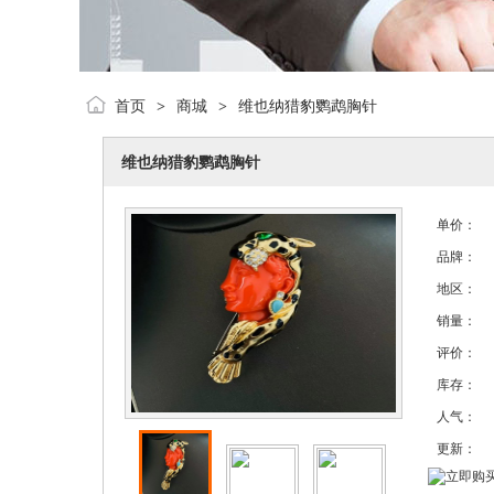
首页
商城
维也纳猎豹鹦鹉胸针
>
>
维也纳猎豹鹦鹉胸针
单价：
品牌：
地区：
销量：
评价：
库存：
人气：
更新：