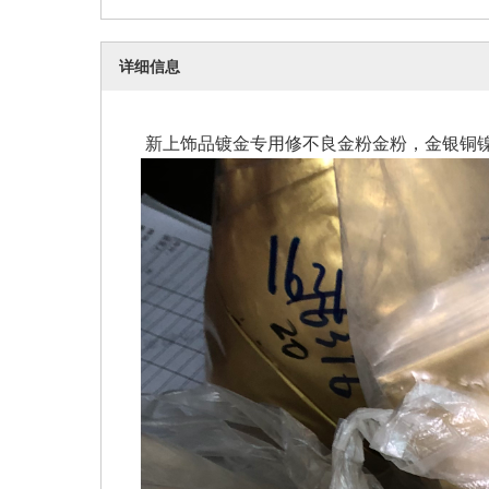
详细信息
新上饰品镀金专用修不良金粉金粉，金银铜镍黑等常